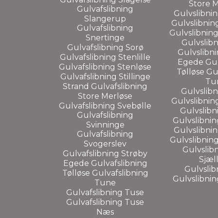
Store 
Gulvafslibning
Gulvslibni
Slangerup
Gulvslibni
Gulvafslibning
Gulvslibnin
Snertinge
Gulvslib
Gulvafslibning
Sorø
Gulvslibn
Gulvafslibning
Stenlille
Egede
Gul
Gulvafslibning
Stenløse
Tølløse
Gu
Gulvafslibning
Stillinge
Tu
Strand
Gulvafslibning
Gulvslib
Store Merløse
Gulvslibnin
Gulvafslibning
Svebølle
Gulvslib
Gulvafslibning
Gulvslibni
Svinninge
Gulvslibni
Gulvafslibning
Gulvslibnin
Svogerslev
Gulvslib
Gulvafslibning
Strøby
Sjæl
Egede
Gulvafslibning
Gulvslib
Tølløse
Gulvafslibning
Gulvslibni
Tune
Gulvafslibning
Tuse
Gulvafslibning
Tuse
Næs