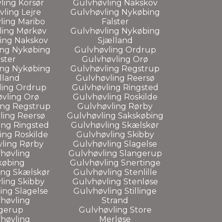
ling Korsør
Gulvhøvling Nakskov
ling Lejre
Gulvhøvling Nykøbing
ling Maribo
Falster
ling Mørkøv
Gulvhøvling Nykøbing
ing Nakskov
Sjælland
ing Nykøbing
Gulvhøvling Ordrup
lster
Gulvhøvling Orø
ing Nykøbing
Gulvhøvling Regstrup
lland
Gulvhøvling Reersø
ling Ordrup
Gulvhøvling Ringsted
vling Orø
Gulvhøvling Roskilde
ing Regstrup
Gulvhøvling Rørby
ling Reersø
Gulvhøvling Sakskøbing
ing Ringsted
Gulvhøvling Skælskør
ing Roskilde
Gulvhøvling Skibby
ling Rørby
Gulvhøvling Slagelse
høvling
Gulvhøvling Slangerup
købing
Gulvhøvling Snertinge
ing Skælskør
Gulvhøvling Stenlille
ling Skibby
Gulvhøvling Stenløse
ing Slagelse
Gulvhøvling Stillinge
høvling
Strand
gerup
Gulvhøvling Store
høvling
Merløse