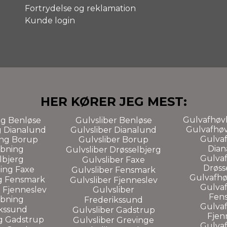
Fortrydelse og reklamation
Kunde login
HER KØRER JEG MEST:
Gulvafhøvl
ng
Benløse
Gulvsliber
Benløse
Gulvafhøv
g
Dianalund
Gulvsliber
Dianalund
Gulvaf
ing Borup
Gulvsliber Borup
Dian
ibning
Gulvsliber
Drøsselbjerg
Gulvaf
lbjerg
Gulvsliber
Faxe
Drøss
ning
Faxe
Gulvsliber
Fensmark
Gulvafhø
g
Fensmark
Gulvsliber
Fjenneslev
Gulvaf
g
Fjenneslev
Gulvsliber
Fen
ibning
Frederikssund
Gulvaf
ikssund
Gulvsliber
Gadstrup
Fjen
ng
Gadstrup
Gulvsliber
Grevinge
Gulvaf