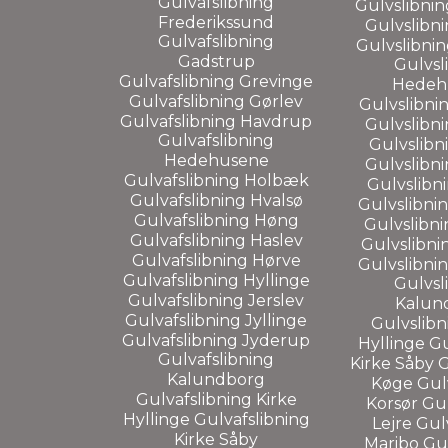
Gulvafslibning
Gulvslibni
Frederikssund
Gulvslibn
Gulvafslibning
Gulvslibni
Gadstrup
Gulvsl
Gulvafslibning
Grevinge
Hedeh
Gulvafslibning
Gørlev
Gulvslibni
Gulvafslibning
Havdrup
Gulvslibn
Gulvafslibning
Gulvslibn
Hedehusene
Gulvslibn
Gulvafslibning
Holbæk
Gulvslibn
Gulvafslibning
Hvalsø
Gulvslibni
Gulvafslibning
Høng
Gulvslibn
Gulvafslibning
Haslev
Gulvslibni
Gulvafslibning
Hørve
Gulvslibni
Gulvafslibning
Hyllinge
Gulvsl
Gulvafslibning
Jerslev
Kalun
Gulvafslibning
Jyllinge
Gulvslib
Gulvafslibning
Jyderup
Hyllinge
Gu
Gulvafslibning
Kirke Såby
G
Kalundborg
Køge
Gul
Gulvafslibning
Kirke
Korsør
Gul
Hyllinge
Gulvafslibning
Lejre
Gul
Kirke Såby
Maribo
Gu