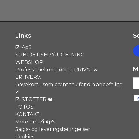
Links
S
iZi ApS
SLIB-DET-SELV/UDLEJNING
WEBSHOP
M
Professionel rengøring. PRIVAT &
ERHVERV.
Gavekort - som pænt tak for din anbefaling
✔
iZi STØTTER ❤️
FOTOS
KONTAKT:
Mere om iZi ApS
Salgs- og leveringsbetingelser
Cookies