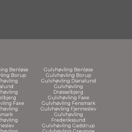
ing Benløse
Gulvhøvling Benløse
ling Borup
Gulvhøvling Borup
høvling
Gulvhøvling Dianalund
alund
Gulvhøvling
høvling
Drøsselbjerg
elbjerg
Gulvhøvling Faxe
vling Faxe
Gulvhøvling Fensmark
høvling
Gulvhøvling Fjenneslev
smark
Gulvhøvling
høvling
Frederikssund
neslev
Gulvhøvling Gadstrup
høvling
Gulvhøvling Grevinge