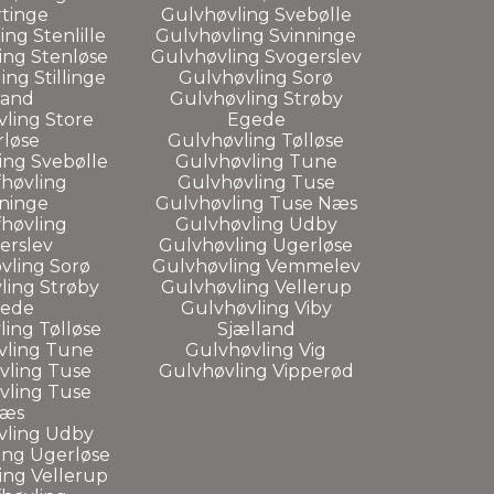
tinge
Gulvhøvling Svebølle
ng Stenlille
Gulvhøvling Svinninge
ing Stenløse
Gulvhøvling Svogerslev
ing Stillinge
Gulvhøvling Sorø
rand
Gulvhøvling Strøby
ling Store
Egede
løse
Gulvhøvling Tølløse
ing Svebølle
Gulvhøvling Tune
høvling
Gulvhøvling Tuse
ninge
Gulvhøvling Tuse Næs
høvling
Gulvhøvling Udby
erslev
Gulvhøvling Ugerløse
vling Sorø
Gulvhøvling Vemmelev
ling Strøby
Gulvhøvling Vellerup
ede
Gulvhøvling Viby
ing Tølløse
Sjælland
vling Tune
Gulvhøvling Vig
vling Tuse
Gulvhøvling Vipperød
vling Tuse
æs
vling Udby
ing Ugerløse
ing Vellerup