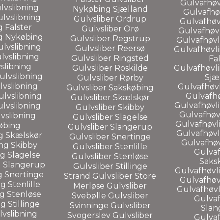
Gulvafhøv
lvslibning
Nykøbing Sjælland
Gulvafhøv
lvslibning
Gulvsliber
Ordrup
Gulvafhøv
 Falster
Gulvsliber
Orø
Gulvafhøv
ng
Nykøbing
Gulvsliber
Regstrup
Gulvafhøvl
lvslibning
Gulvsliber
Reersø
Gulvafhøvl
lvslibning
Gulvsliber
Ringsted
Fa
slibning
Gulvsliber
Roskilde
Gulvafhøvl
ulvslibning
Sjæ
Gulvsliber
Rørby
lvslibning
Gulvafhøv
Gulvsliber
Sakskøbing
ulvslibning
Gulvafhø
Gulvsliber
Skælskør
Gulvafhøvl
lvslibning
Gulvsliber
Skibby
Gulvafhøv
vslibning
Gulvsliber
Slagelse
Gulvafhøvl
øbing
Gulvsliber
Slangerup
Gulvafhøvl
ng
Skælskør
Gulvsliber
Snertinge
Gulvafhøv
ing
Skibby
Gulvsliber
Stenlille
Gulvaf
ng
Slagelse
Gulvsliber
Stenløse
Saks
g
Slangerup
Gulvsliber
Stillinge
Gulvafhøvl
g
Snertinge
Strand
Gulvsliber
Store
Gulvafhøv
ng
Stenlille
Merløse
Gulvsliber
Gulvafhøvl
ng
Stenløse
Svebølle
Gulvsliber
Gulvaf
ng
Stillinge
Svinninge
Gulvsliber
Slan
vslibning
Svogerslev
Gulvsliber
Gulvaf