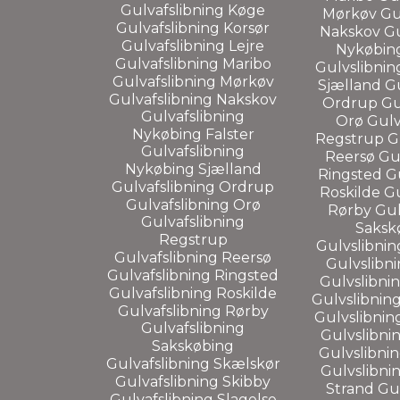
Gulvafslibning
Køge
Mørkøv
Gu
Gulvafslibning
Korsør
Nakskov
Gu
Gulvafslibning
Lejre
Nykøbing
Gulvafslibning
Maribo
Gulvslibni
Gulvafslibning
Mørkøv
Sjælland
Gu
Gulvafslibning
Nakskov
Ordrup
Gu
Gulvafslibning
Orø
Gulv
Nykøbing Falster
Regstrup
G
Gulvafslibning
Reersø
Gu
Nykøbing Sjælland
Ringsted
G
Gulvafslibning
Ordrup
Roskilde
Gu
Gulvafslibning
Orø
Rørby
Gul
Gulvafslibning
Saksk
Regstrup
Gulvslibni
Gulvafslibning
Reersø
Gulvslibn
Gulvafslibning
Ringsted
Gulvslibni
Gulvafslibning
Roskilde
Gulvslibnin
Gulvafslibning
Rørby
Gulvslibnin
Gulvafslibning
Gulvslibni
Sakskøbing
Gulvslibni
Gulvafslibning
Skælskør
Gulvslibni
Gulvafslibning
Skibby
Strand
Gul
Gulvafslibning
Slagelse