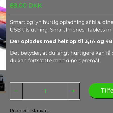
89,00 DKK
Smart og lyn hurtig opladning af bl.a. d
USB tilslutning. SmartPhones, Tablets m
Der oplades med helt op til 3,1A og 4
Det betyder, at du langt hurtigere kan få
du kan fortsætte med dine gøremål.
Tilfø
−
+
Priser er inkl. moms