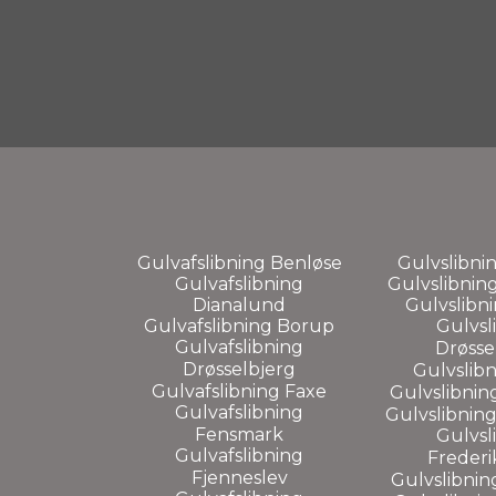
Gulvafslibning
Benløse
Gulvslibni
Gulvafslibning
Gulvslibnin
Dianalund
Gulvslibn
Gulvafslibning Borup
Gulvsl
Gulvafslibning
Drøsse
Drøsselbjerg
Gulvslib
Gulvafslibning
Faxe
Gulvslibnin
Gulvafslibning
Gulvslibnin
Fensmark
Gulvsl
Gulvafslibning
Freder
Fjenneslev
Gulvslibni