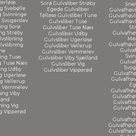
Merløse
Sorø
Gulvsliber
Strøby
Sner
ng
Svebølle
Egede
Gulvsliber
Gulvafhøvli
ng
Svinninge
Tølløse
Gulvsliber
Tune
Gulvafhøvl
g
Svogerslev
Gulvsliber
Tuse
Gulvafhøvl
ning
Sorø
St
Gulvsliber
Tuse Næs
ing
Strøby
Gulvafhøv
Gulvsliber
Udby
vslibning
Mer
Gulvsliber
Ugerløse
Gulvafhøvl
lvslibning
Gulvsliber
Vellerup
Gulvaf
ne
Gulvsliber
Vemmelev
Svin
ning
Tuse
Gulvsliber
Viby Sjælland
Gulvaf
g
Tuse Næs
Gulvsliber Vig
Svog
ning
Udby
Gulvsliber
Vipperød
Gulvafhø
ng
Ugerløse
Gulvafhøv
ng
Vellerup
Eg
g
Vemmelev
Gulvafhøvl
ning
Viby
Gulvafhø
land
Gulvafhø
ning Vig
Gulvafhø
ng
Vipperød
N
Gulvafhø
Gulvafhøvl
Gulvafhøvl