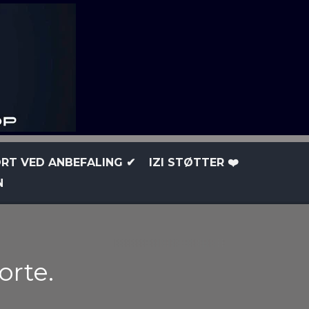
RT VED ANBEFALING ✔
IZI STØTTER ❤️
N
orte.