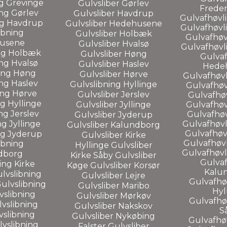
ng
Grevinge
Gulvsliber
Gørlev
Freder
ing
Gørlev
Gulvsliber
Havdrup
Gulvafhøvl
ng
Havdrup
Gulvsliber
Hedehusene
Gulvafhøvl
ibning
Gulvsliber
Holbæk
Gulvafhøv
usene
Gulvsliber
Hvalsø
Gulvafhøvl
ng
Holbæk
Gulvsliber
Høng
Gulvaf
ing
Hvalsø
Gulvsliber
Haslev
Hede
ing
Høng
Gulvsliber
Hørve
Gulvafhøv
ing
Haslev
Gulvslibning
Hyllinge
Gulvafhøv
ing
Hørve
Gulvsliber
Jerslev
Gulvafhø
ng
Hyllinge
Gulvsliber
Jyllinge
Gulvafhøv
ing
Jerslev
Gulvafhøv
Gulvsliber
Jyderup
ng
Jyllinge
Gulvafhøvl
Gulvsliber
Kalundborg
Gulvafhøvl
ng
Jyderup
Gulvsliber
Kirke
Gulvafhøvl
ibning
Hyllinge
Gulvsliber
Gulvafhøvl
dborg
Kirke Såby
Gulvsliber
Gulvaf
ning
Kirke
Køge
Gulvsliber
Korsør
Kalu
lvslibning
Gulvsliber
Lejre
Gulvafhøv
ulvslibning
Gulvsliber
Maribo
Hyl
vslibning
Gulvsliber
Mørkøv
Gulvafhøv
vslibning
Gulvsliber
Nakskov
S
vslibning
Gulvsliber
Nykøbing
Gulvafhø
lvslibning
Falster
Gulvsliber