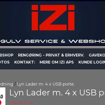
BSHOP
RENGØRING - PRIVAT & ERHVERV.
GAVEKO
OTOS
KONTAKT:
MERE OM IZI APS
KUNDE LOGI
ædning
Lyn Lader m. 4 x USB porte.
Lyn Lader m. 4 x USB p
199,00 DKK