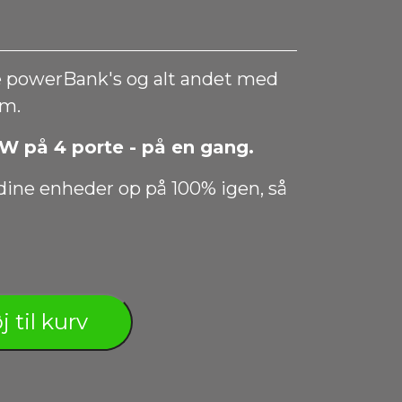
ine powerBank's og alt andet med
.m.
8W på 4 porte - på en gang.
 dine enheder op på 100% igen, så
j til kurv