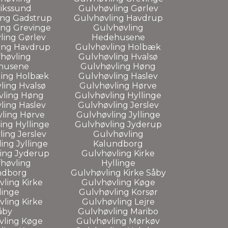
ikssund
Gulvhøvling Gørlev
ing Gadstrup
Gulvhøvling Havdrup
ing Grevinge
Gulvhøvling
ling Gørlev
Hedehusene
ing Havdrup
Gulvhøvling Holbæk
høvling
Gulvhøvling Hvalsø
husene
Gulvhøvling Høng
ling Holbæk
Gulvhøvling Haslev
ling Hvalsø
Gulvhøvling Hørve
vling Høng
Gulvhøvling Hyllinge
ling Haslev
Gulvhøvling Jerslev
ling Hørve
Gulvhøvling Jyllinge
ing Hyllinge
Gulvhøvling Jyderup
ing Jerslev
Gulvhøvling
ing Jyllinge
Kalundborg
ing Jyderup
Gulvhøvling Kirke
høvling
Hyllinge
ndborg
Gulvhøvling Kirke Såby
ling Kirke
Gulvhøvling Køge
linge
Gulvhøvling Korsør
ling Kirke
Gulvhøvling Lejre
åby
Gulvhøvling Maribo
vling Køge
Gulvhøvling Mørkøv