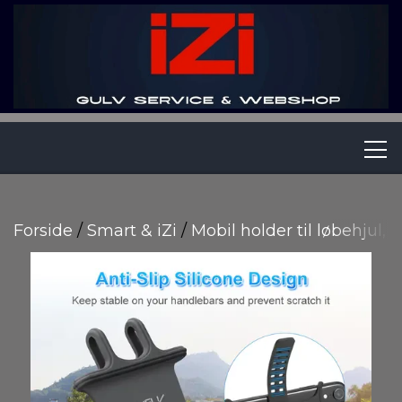
IZI APS
Forside
Smart & iZi
Mobil holder til løbehjul, 
SLIB-DET-SELV/UDLEJNING
WEBSHOP
RENGØRING - PRIVAT & ERHVERV.