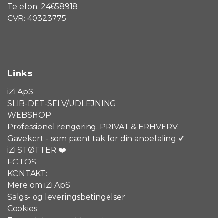
Telefon: 24658918
CVR: 40323775
Links
iZi ApS
SLIB-DET-SELV/UDLEJNING
WEBSHOP
Professionel rengøring. PRIVAT & ERHVERV.
Gavekort - som pænt tak for din anbefaling ✔
iZi STØTTER ❤️
FOTOS
KONTAKT:
Mere om iZi ApS
Salgs- og leveringsbetingelser
Cookies