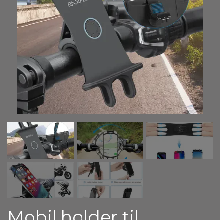
GAVEKORT VED ANBEFALING ✔
IZI STØTTER ❤️
FOTOS
KONTAKT:
MERE OM IZI APS
KUNDE LOGIN
Mobil holder til