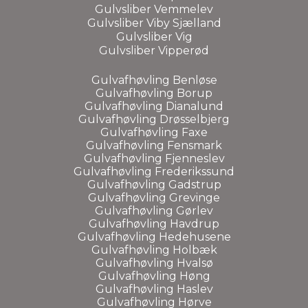
Gulvsliber
Vemmelev
Gulvsliber
Viby Sjælland
Gulvsliber Vig
Gulvsliber
Vipperød
Gulvafhøvling Benløse
Gulvafhøvling Borup
Gulvafhøvling Dianalund
Gulvafhøvling Drøsselbjerg
Gulvafhøvling Faxe
Gulvafhøvling Fensmark
Gulvafhøvling Fjenneslev
Gulvafhøvling Frederikssund
Gulvafhøvling Gadstrup
Gulvafhøvling Grevinge
Gulvafhøvling Gørlev
Gulvafhøvling Havdrup
Gulvafhøvling Hedehusene
Gulvafhøvling Holbæk
Gulvafhøvling Hvalsø
Gulvafhøvling Høng
Gulvafhøvling Haslev
Gulvafhøvling Hørve