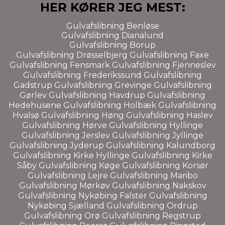
HER KØRER JEG MEST:
Gulvafslibning
Benløse
Gulvafslibning
Dianalund
Gulvafslibning Borup
Gulvafslibning
Drøsselbjerg
Gulvafslibning
Faxe
Gulvafslibning
Fensmark
Gulvafslibning
Fjenneslev
Gulvafslibning
Frederikssund
Gulvafslibning
Gadstrup
Gulvafslibning
Grevinge
Gulvafslibning
Gørlev
Gulvafslibning
Havdrup
Gulvafslibning
Hedehusene
Gulvafslibning
Holbæk
Gulvafslibning
Hvalsø
Gulvafslibning
Høng
Gulvafslibning
Haslev
Gulvafslibning
Hørve
Gulvafslibning
Hyllinge
Gulvafslibning
Jerslev
Gulvafslibning
Jyllinge
Gulvafslibning
Jyderup
Gulvafslibning
Kalundborg
Gulvafslibning
Kirke Hyllinge
Gulvafslibning
Kirke
Såby
Gulvafslibning
Køge
Gulvafslibning
Korsør
Gulvafslibning
Lejre
Gulvafslibning
Maribo
Gulvafslibning
Mørkøv
Gulvafslibning
Nakskov
Gulvafslibning
Nykøbing Falster
Gulvafslibning
Nykøbing Sjælland
Gulvafslibning
Ordrup
Gulvafslibning
Orø
Gulvafslibning
Regstrup