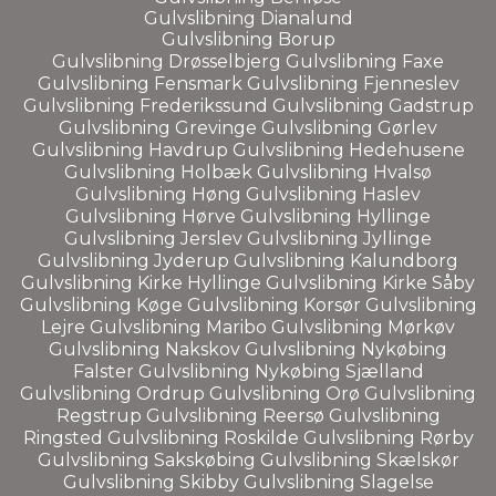
Gulvslibning
Dianalund
Gulvslibning Borup
Gulvslibning
Drøsselbjerg
Gulvslibning
Faxe
Gulvslibning
Fensmark
Gulvslibning
Fjenneslev
Gulvslibning
Frederikssund
Gulvslibning
Gadstrup
Gulvslibning
Grevinge
Gulvslibning
Gørlev
Gulvslibning
Havdrup
Gulvslibning
Hedehusene
Gulvslibning
Holbæk
Gulvslibning
Hvalsø
Gulvslibning
Høng
Gulvslibning
Haslev
Gulvslibning
Hørve
Gulvslibning
Hyllinge
Gulvslibning
Jerslev
Gulvslibning
Jyllinge
Gulvslibning
Jyderup
Gulvslibning
Kalundborg
Gulvslibning
Kirke Hyllinge
Gulvslibning
Kirke Såby
Gulvslibning
Køge
Gulvslibning
Korsør
Gulvslibning
Lejre
Gulvslibning
Maribo
Gulvslibning
Mørkøv
Gulvslibning
Nakskov
Gulvslibning
Nykøbing
Falster
Gulvslibning
Nykøbing Sjælland
Gulvslibning
Ordrup
Gulvslibning
Orø
Gulvslibning
Regstrup
Gulvslibning
Reersø
Gulvslibning
Ringsted
Gulvslibning
Roskilde
Gulvslibning
Rørby
Gulvslibning
Sakskøbing
Gulvslibning
Skælskør
Gulvslibning
Skibby
Gulvslibning
Slagelse