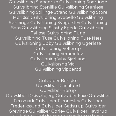
Gulvslibning
Slangerup
Gulvslibning
Snertinge
Gulvslibning
Stenlille
Gulvslibning
Stenløse
Gulvslibning
Stillinge Strand
Gulvslibning
Store
Merløse
Gulvslibning
Svebølle
Gulvslibning
Svinninge
Gulvslibning
Svogerslev
Gulvslibning
Sorø
Gulvslibning
Strøby Egede
Gulvslibning
Tølløse
Gulvslibning
Tune
Gulvslibning
Tuse
Gulvslibning
Tuse Næs
Gulvslibning
Udby
Gulvslibning
Ugerløse
Gulvslibning
Vellerup
Gulvslibning
Vemmelev
Gulvslibning
Viby Sjælland
Gulvslibning Vig
Gulvslibning
Vipperød
Gulvsliber
Benløse
Gulvsliber
Dianalund
Gulvsliber Borup
Gulvsliber
Drøsselbjerg
Gulvsliber
Faxe
Gulvsliber
Fensmark
Gulvsliber
Fjenneslev
Gulvsliber
Frederikssund
Gulvsliber
Gadstrup
Gulvsliber
Grevinge
Gulvsliber
Gørlev
Gulvsliber
Havdrup