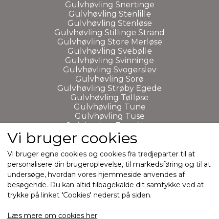
Gulvhøvling Snertinge
Gulvhøvling Stenlille
Gulvhøvling Stenløse
Gulvhøvling Stillinge Strand
Gulvhøvling Store Merløse
Gulvhøvling Svebølle
Gulvhøvling Svinninge
Gulvhøvling Svogerslev
Gulvhøvling Sorø
Gulvhøvling Strøby Egede
Gulvhøvling Tølløse
Gulvhøvling Tune
Gulvhøvling Tuse
Gulvhøvling Tuse Næs
Vi bruger cookies
Gulvhøvling Udby
Gulvhøvling Ugerløse
Gulvhøvling Vemmelev
Vi bruger egne cookies og cookies fra tredjeparter til at
Gulvhøvling Vellerup
personalisere din brugeroplevelse, til markedsføring og til at
Gulvhøvling Viby Sjælland
undersøge, hvordan vores hjemmeside anvendes af
Gulvhøvling Vig
besøgende. Du kan altid tilbagekalde dit samtykke ved at
Gulvhøvling Vipperød
trykke på linket 'Cookies' nederst på siden.
Læs mere om cookies her