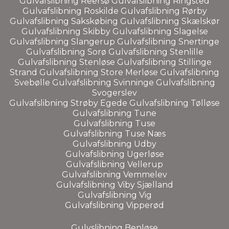
Gulvafslibning
Reersø
Gulvafslibning
Ringsted
Gulvafslibning
Roskilde
Gulvafslibning
Rørby
Gulvafslibning
Sakskøbing
Gulvafslibning
Skælskør
Gulvafslibning
Skibby
Gulvafslibning
Slagelse
Gulvafslibning
Slangerup
Gulvafslibning
Snertinge
Gulvafslibning
Sorø
Gulvafslibning
Stenlille
Gulvafslibning
Stenløse
Gulvafslibning
Stillinge
Strand
Gulvafslibning
Store Merløse
Gulvafslibning
Svebølle
Gulvafslibning
Svinninge
Gulvafslibning
Svogerslev
Gulvafslibning
Strøby Egede
Gulvafslibning
Tølløse
Gulvafslibning
Tune
Gulvafslibning
Tuse
Gulvafslibning
Tuse Næs
Gulvafslibning
Udby
Gulvafslibning
Ugerløse
Gulvafslibning
Vellerup
Gulvafslibning
Vemmelev
Gulvafslibning
Viby Sjælland
Gulvafslibning Vig
Gulvafslibning
Vipperød
Gulvslibning
Benløse