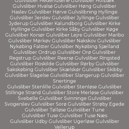
Gulvsliber
Hedehusene
Gulvsliber
Holbæk
Gulvsliber
Hvalsø
Gulvsliber
Høng
Gulvsliber
Haslev
Gulvsliber
Hørve
Gulvslibning
Hyllinge
Gulvsliber
Jerslev
Gulvsliber
Jyllinge
Gulvsliber
Jyderup
Gulvsliber
Kalundborg
Gulvsliber
Kirke
Hyllinge
Gulvsliber
Kirke Såby
Gulvsliber
Køge
Gulvsliber
Korsør
Gulvsliber
Lejre
Gulvsliber
Maribo
Gulvsliber
Mørkøv
Gulvsliber
Nakskov
Gulvsliber
Nykøbing Falster
Gulvsliber
Nykøbing Sjælland
Gulvsliber
Ordrup
Gulvsliber
Orø
Gulvsliber
Regstrup
Gulvsliber
Reersø
Gulvsliber
Ringsted
Gulvsliber
Roskilde
Gulvsliber
Rørby
Gulvsliber
Sakskøbing
Gulvsliber
Skælskør
Gulvsliber
Skibby
Gulvsliber
Slagelse
Gulvsliber
Slangerup
Gulvsliber
Snertinge
Gulvsliber
Stenlille
Gulvsliber
Stenløse
Gulvsliber
Stillinge Strand
Gulvsliber
Store Merløse
Gulvsliber
Svebølle
Gulvsliber
Svinninge
Gulvsliber
Svogerslev
Gulvsliber
Sorø
Gulvsliber
Strøby Egede
Gulvsliber
Tølløse
Gulvsliber
Tune
Gulvsliber
Tuse
Gulvsliber
Tuse Næs
Gulvsliber
Udby
Gulvsliber
Ugerløse
Gulvsliber
Vellerup