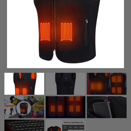
GAVEKORT VED ANBEFALING ✔
IZI STØTTER ❤️
FOTOS
KONTAKT:
MERE OM IZI APS
KUNDE LOGIN