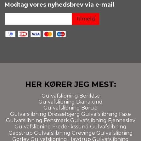
Modtag vores nyhedsbrev via e-mail
Tilmeld
HER KØRER JEG MEST:
Gulvafslibning
Benløse
Gulvafslibning
Dianalund
Gulvafslibning Borup
Gulvafslibning
Drøsselbjerg
Gulvafslibning
Faxe
Gulvafslibning
Fensmark
Gulvafslibning
Fjenneslev
Gulvafslibning
Frederikssund
Gulvafslibning
Gadstrup
Gulvafslibning
Grevinge
Gulvafslibning
Gørlev
Gulvafslibning
Havdrup
Gulvafslibning