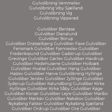
Gulvslibning
Vemmelev
Gulvslibning
Viby Sjælland
Gulvslibning Vig
Gulvslibning
Vipperød
Gulvsliber
Benløse
Gulvsliber
Dianalund
Gulvsliber Borup
Gulvsliber
Drøsselbjerg
Gulvsliber
Faxe
Gulvsliber
Fensmark
Gulvsliber
Fjenneslev
Gulvsliber
Frederikssund
Gulvsliber
Gadstrup
Gulvsliber
Grevinge
Gulvsliber
Gørlev
Gulvsliber
Havdrup
Gulvsliber
Hedehusene
Gulvsliber
Holbæk
Gulvsliber
Hvalsø
Gulvsliber
Høng
Gulvsliber
Haslev
Gulvsliber
Hørve
Gulvslibning
Hyllinge
Gulvsliber
Jerslev
Gulvsliber
Jyllinge
Gulvsliber
Jyderup
Gulvsliber
Kalundborg
Gulvsliber
Kirke
Hyllinge
Gulvsliber
Kirke Såby
Gulvsliber
Køge
Gulvsliber
Korsør
Gulvsliber
Lejre
Gulvsliber
Maribo
Gulvsliber
Mørkøv
Gulvsliber
Nakskov
Gulvsliber
Nykøbing Falster
Gulvsliber
Nykøbing Sjælland
Gulvsliber
Ordrup
Gulvsliber
Orø
Gulvsliber