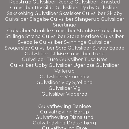
Regstrup
Gulvsliber
Reersø
Gulvsliber
Ringsted
Gulvsliber
Roskilde
Gulvsliber
Rørby
Gulvsliber
Sakskøbing
Gulvsliber
Skælskør
Gulvsliber
Skibby
Gulvsliber
Slagelse
Gulvsliber
Slangerup
Gulvsliber
Snertinge
Gulvsliber
Stenlille
Gulvsliber
Stenløse
Gulvsliber
Stillinge Strand
Gulvsliber
Store Merløse
Gulvsliber
Svebølle
Gulvsliber
Svinninge
Gulvsliber
Svogerslev
Gulvsliber
Sorø
Gulvsliber
Strøby Egede
Gulvsliber
Tølløse
Gulvsliber
Tune
Gulvsliber
Tuse
Gulvsliber
Tuse Næs
Gulvsliber
Udby
Gulvsliber
Ugerløse
Gulvsliber
Vellerup
Gulvsliber
Vemmelev
Gulvsliber
Viby Sjælland
Gulvsliber Vig
Gulvsliber
Vipperød
Gulvafhøvling Benløse
Gulvafhøvling Borup
Gulvafhøvling Dianalund
Gulvafhøvling Drøsselbjerg
Gulvafhøvling Faxe