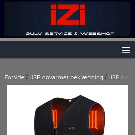
IZI APS
Forside
USB opvarmet beklædning
USB opvar
SLIB-DET-SELV/UDLEJNING
WEBSHOP
RENGØRING - PRIVAT & ERHVERV.