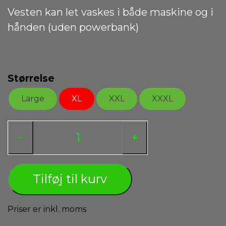
Vesten kan let vaskes i både maskine og i
hånden (uden powerbank)
Størrelse
Large
XL
XXL
XXXL
−
+
Tilføj til kurv
Priser er inkl. moms