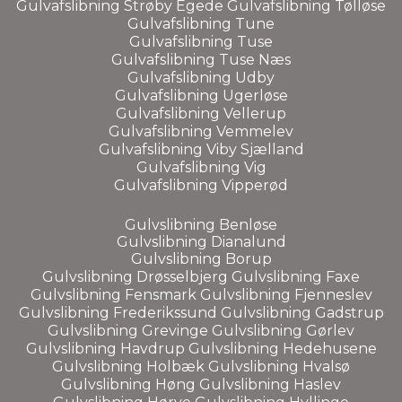
Gulvafslibning
Strøby Egede
Gulvafslibning
Tølløse
Gulvafslibning
Tune
Gulvafslibning
Tuse
Gulvafslibning
Tuse Næs
Gulvafslibning
Udby
Gulvafslibning
Ugerløse
Gulvafslibning
Vellerup
Gulvafslibning
Vemmelev
Gulvafslibning
Viby Sjælland
Gulvafslibning Vig
Gulvafslibning
Vipperød
Gulvslibning
Benløse
Gulvslibning
Dianalund
Gulvslibning Borup
Gulvslibning
Drøsselbjerg
Gulvslibning
Faxe
Gulvslibning
Fensmark
Gulvslibning
Fjenneslev
Gulvslibning
Frederikssund
Gulvslibning
Gadstrup
Gulvslibning
Grevinge
Gulvslibning
Gørlev
Gulvslibning
Havdrup
Gulvslibning
Hedehusene
Gulvslibning
Holbæk
Gulvslibning
Hvalsø
Gulvslibning
Høng
Gulvslibning
Haslev