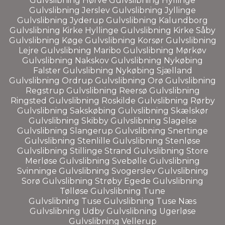
Gulvslibning
Hørve
Gulvslibning
Hyllinge
Gulvslibning
Jerslev
Gulvslibning
Jyllinge
Gulvslibning
Jyderup
Gulvslibning
Kalundborg
Gulvslibning
Kirke Hyllinge
Gulvslibning
Kirke Såby
Gulvslibning
Køge
Gulvslibning
Korsør
Gulvslibning
Lejre
Gulvslibning
Maribo
Gulvslibning
Mørkøv
Gulvslibning
Nakskov
Gulvslibning
Nykøbing
Falster
Gulvslibning
Nykøbing Sjælland
Gulvslibning
Ordrup
Gulvslibning
Orø
Gulvslibning
Regstrup
Gulvslibning
Reersø
Gulvslibning
Ringsted
Gulvslibning
Roskilde
Gulvslibning
Rørby
Gulvslibning
Sakskøbing
Gulvslibning
Skælskør
Gulvslibning
Skibby
Gulvslibning
Slagelse
Gulvslibning
Slangerup
Gulvslibning
Snertinge
Gulvslibning
Stenlille
Gulvslibning
Stenløse
Gulvslibning
Stillinge Strand
Gulvslibning
Store
Merløse
Gulvslibning
Svebølle
Gulvslibning
Svinninge
Gulvslibning
Svogerslev
Gulvslibning
Sorø
Gulvslibning
Strøby Egede
Gulvslibning
Tølløse
Gulvslibning
Tune
Gulvslibning
Tuse
Gulvslibning
Tuse Næs
Gulvslibning
Udby
Gulvslibning
Ugerløse
Gulvslibning
Vellerup