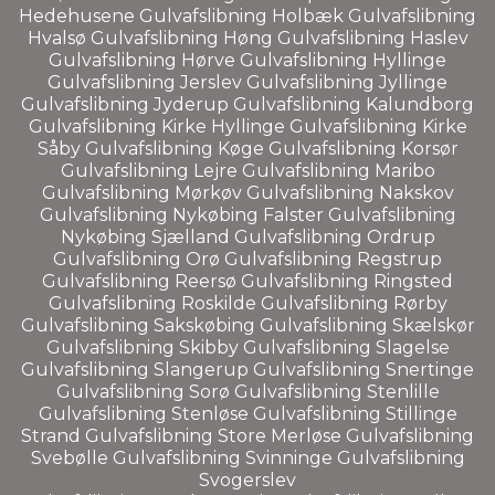
Hedehusene
Gulvafslibning
Holbæk
Gulvafslibning
Hvalsø
Gulvafslibning
Høng
Gulvafslibning
Haslev
Gulvafslibning
Hørve
Gulvafslibning
Hyllinge
Gulvafslibning
Jerslev
Gulvafslibning
Jyllinge
Gulvafslibning
Jyderup
Gulvafslibning
Kalundborg
Gulvafslibning
Kirke Hyllinge
Gulvafslibning
Kirke
Såby
Gulvafslibning
Køge
Gulvafslibning
Korsør
Gulvafslibning
Lejre
Gulvafslibning
Maribo
Gulvafslibning
Mørkøv
Gulvafslibning
Nakskov
Gulvafslibning
Nykøbing Falster
Gulvafslibning
Nykøbing Sjælland
Gulvafslibning
Ordrup
Gulvafslibning
Orø
Gulvafslibning
Regstrup
Gulvafslibning
Reersø
Gulvafslibning
Ringsted
Gulvafslibning
Roskilde
Gulvafslibning
Rørby
Gulvafslibning
Sakskøbing
Gulvafslibning
Skælskør
Gulvafslibning
Skibby
Gulvafslibning
Slagelse
Gulvafslibning
Slangerup
Gulvafslibning
Snertinge
Gulvafslibning
Sorø
Gulvafslibning
Stenlille
Gulvafslibning
Stenløse
Gulvafslibning
Stillinge
Strand
Gulvafslibning
Store Merløse
Gulvafslibning
Svebølle
Gulvafslibning
Svinninge
Gulvafslibning
Svogerslev